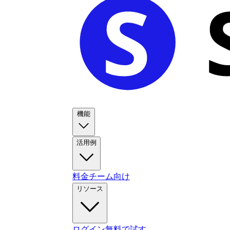
機能
活用例
料金
チーム向け
リソース
ログイン
無料で試す