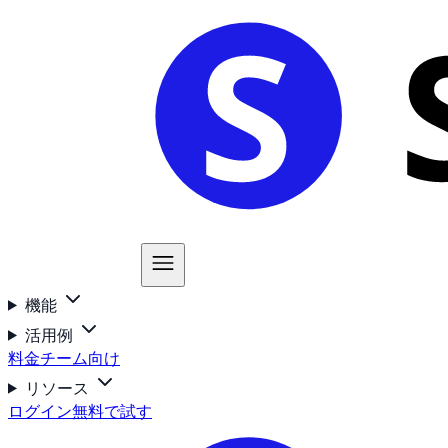
機能
活用例
料金
チーム向け
リソース
ログイン
無料で試す