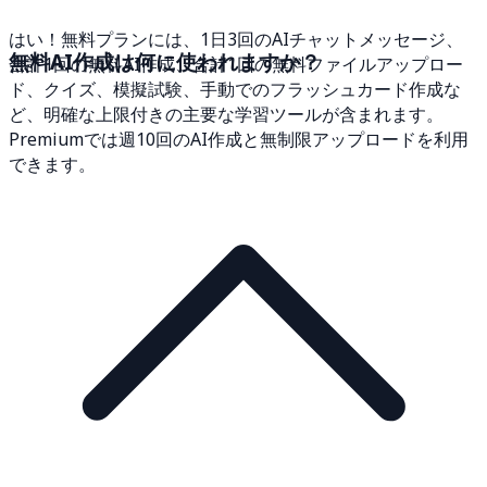
はい！無料プランには、1日3回のAIチャットメッセージ、
無料AI作成は何に使われますか？
合計1回の無料AI作成、合計1回の無料ファイルアップロー
ド、クイズ、模擬試験、手動でのフラッシュカード作成な
ど、明確な上限付きの主要な学習ツールが含まれます。
Premiumでは週10回のAI作成と無制限アップロードを利用
できます。