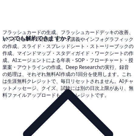
フラッシュカードの生成、フラッシュカードデッキの改善、
いつでも解約できますか？
ポッドキャストの作成、ビデオ講義やインフォグラフィック
の作成、スライド・スプレッドシート・ストーリーブックの
作成、マインドマップ・スタディガイド・ワークシートの作
成、AIエージェントによる年表・SOP・フローチャート・授
業案・アウトラインの作成、Deep Researchの実行、録音
の処理は、それぞれ無料AI作成の1回分を使用します。これ
は生涯無料クレジットで、毎日リセットされません。AIチャ
ットメッセージ、クイズ、試験には別の日次上限があり、無
料ファイルアップロードも生涯クレジットです。