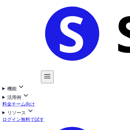
機能
活用例
料金
チーム向け
リソース
ログイン
無料で試す