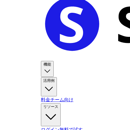
機能
活用例
料金
チーム向け
リソース
ログイン
無料で試す