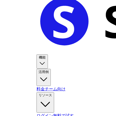
機能
活用例
料金
チーム向け
リソース
ログイン
無料で試す