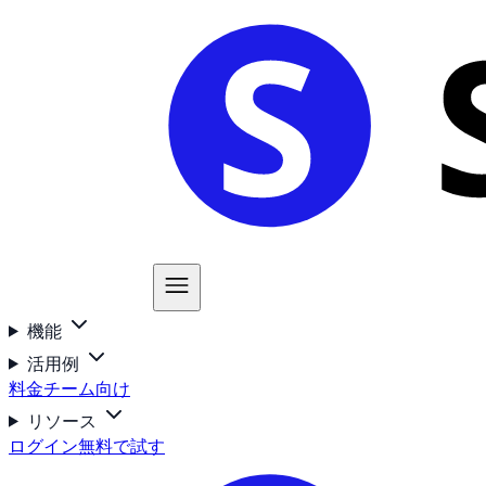
機能
活用例
料金
チーム向け
リソース
ログイン
無料で試す