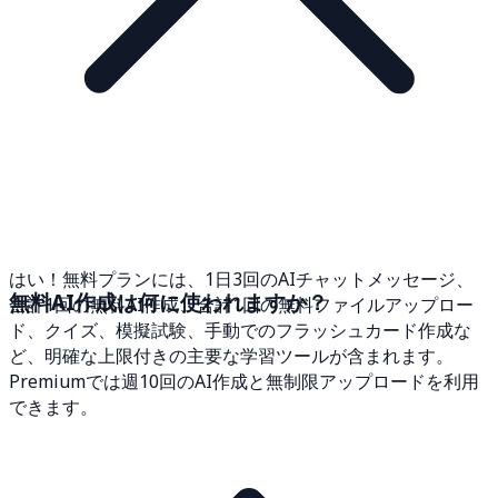
はい！無料プランには、1日3回のAIチャットメッセージ、
無料AI作成は何に使われますか？
合計1回の無料AI作成、合計1回の無料ファイルアップロー
ド、クイズ、模擬試験、手動でのフラッシュカード作成な
ど、明確な上限付きの主要な学習ツールが含まれます。
Premiumでは週10回のAI作成と無制限アップロードを利用
できます。